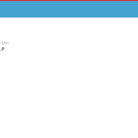
0 Min
p.P
Sa, 15.08.
So, 16.08.